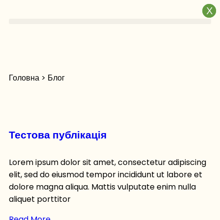
X
X
Головна > Блог
Тестова публікація
Lorem ipsum dolor sit amet, consectetur adipiscing
elit, sed do eiusmod tempor incididunt ut labore et
dolore magna aliqua. Mattis vulputate enim nulla
aliquet porttitor
Read More